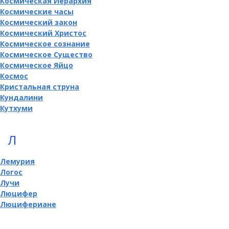
Космическая Иерархия
Космические часы
Космический закон
Космический Христос
Космическое сознание
Космическое Существо
Космическое Яйцо
Космос
Кристальная струна
Кундалини
Кутхуми
Л
Лемурия
Логос
Лучи
Люцифер
Люцифериане