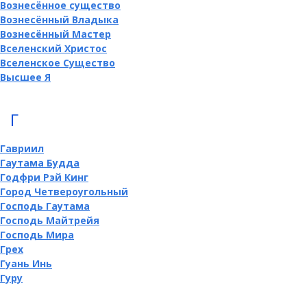
Вознесённое существо
Вознесённый Владыка
Вознесённый Мастер
Вселенский Христос
Вселенское Существо
Высшее Я
Г
Гавриил
Гаутама Будда
Годфри Рэй Кинг
Город Четвероугольный
Господь Гаутама
Господь Майтрейя
Господь Мира
Грех
Гуань Инь
Гуру