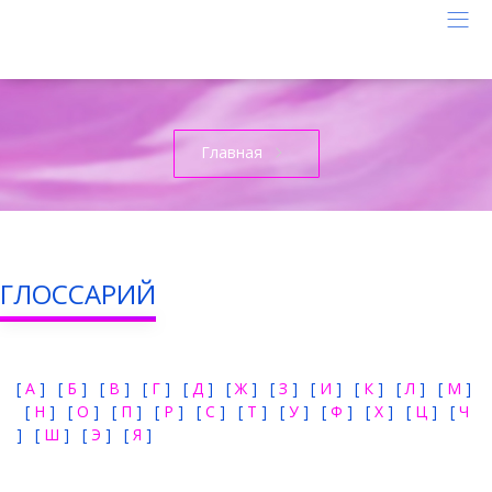
Главная
ГЛОССАРИЙ
[
А
] [
Б
] [
В
] [
Г
] [
Д
] [
Ж
] [
З
] [
И
] [
К
] [
Л
] [
М
]
[
Н
] [
О
] [
П
] [
Р
] [
С
] [
Т
] [
У
] [
Ф
] [
Х
] [
Ц
] [
Ч
] [
Ш
] [
Э
] [
Я
]