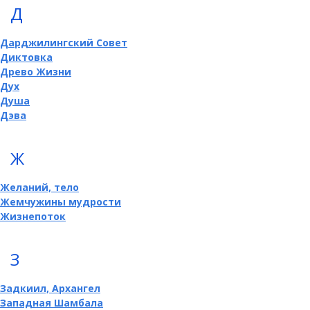
Д
Дарджилингский Совет
Диктовка
Древо Жизни
Дух
Душа
Дэва
Ж
Желаний, тело
Жемчужины мудрости
Жизнепоток
З
Задкиил, Архангел
Западная Шамбала