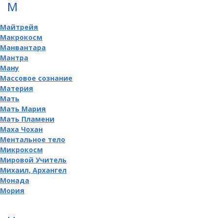
М
Майтрейя
Макрокосм
Манвантара
Мантра
Ману
Массовое сознание
Материя
Мать
Мать Мария
Мать Пламени
Маха Чохан
Ментальное тело
Микрокосм
Мировой Учитель
Михаил, Архангел
Монада
Мория