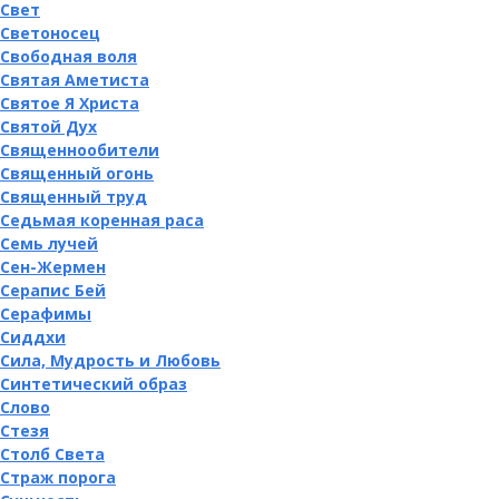
Свет
Светоносец
Свободная воля
Святая Аметиста
Святое Я Христа
Святой Дух
Священнообители
Священный огонь
Священный труд
Седьмая коренная раса
Семь лучей
Сен-Жермен
Серапис Бей
Серафимы
Сиддхи
Сила, Мудрость и Любовь
Синтетический образ
Слово
Стезя
Столб Света
Страж порога