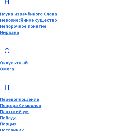
Н
Наука изречённого Слова
Невознесённое существо
Непорочное понятие
Нирвана
О
Оккультный
Омега
П
Перевоплощение
Пещера Символов
Плотский ум
Победа
Порция
Посланник