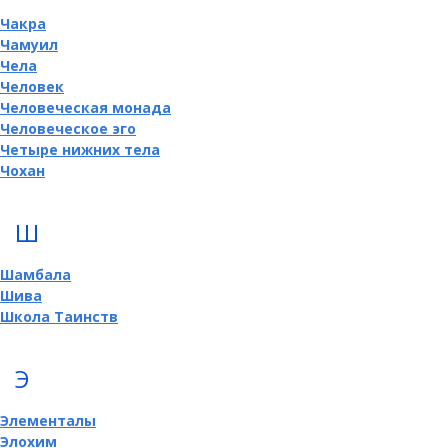
Чакра
Чамуил
Чела
Человек
Человеческая монада
Человеческое эго
Четыре нижних тела
Чохан
Ш
Шамбала
Шива
Школа Таинств
Э
Элементалы
Элохим