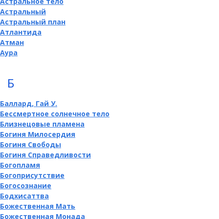
Астральное тело
Астральный
Астральный план
Атлантида
Атман
Аура
Б
Баллард, Гай У.
Бессмертное солнечное тело
Близнецовые пламена
Богиня Милосердия
Богиня Свободы
Богиня Справедливости
Богопламя
Богоприсутствие
Богосознание
Бодхисаттва
Божественная Мать
Божественная Монада