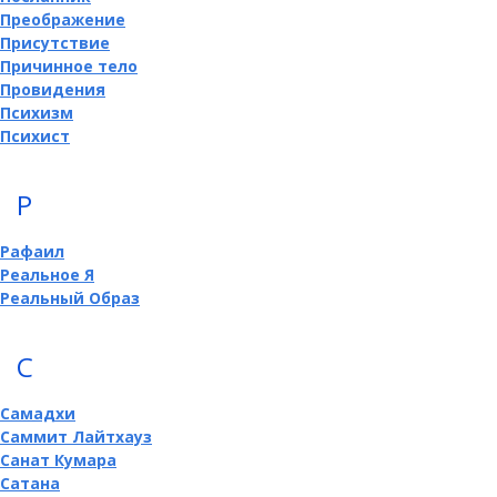
Преображение
Присутствие
Причинное тело
Провидения
Психизм
Психист
Р
Рафаил
Реальное Я
Реальный Образ
С
Самадхи
Саммит Лайтхауз
Санат Кумара
Сатана