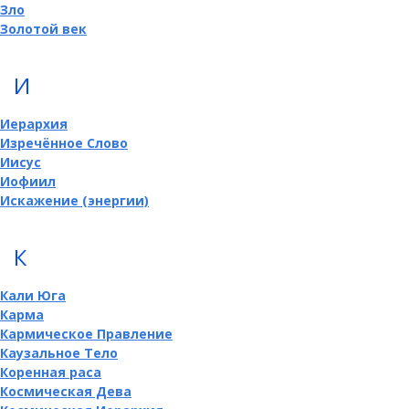
Зло
Золотой век
И
Иерархия
Изречённое Слово
Иисус
Иофиил
Искажение (энергии)
К
Кали Юга
Карма
Кармическое Правление
Каузальное Тело
Коренная раса
Космическая Дева