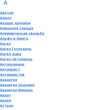
А
Аватар
Адепт
Акаши, хроники
Алмазное Сердце
Алхимическая свадьба
Альфа и Омега
Ангел
Ангел Господень
Ангел-дэва
Ангел-летописец
Антахкарана
Антихрист
Антихристов
Архангел
Архангел Задкиил
Архангел Михаил
Архат
Архея
Астрал