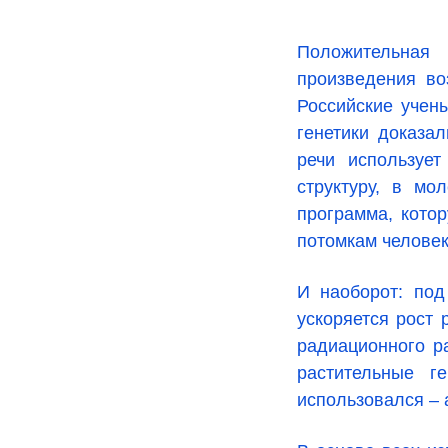
Положительная 
произведения во
Российские учен
генетики доказа
речи используе
структуру, в мо
программа, кото
потомкам челове
И наоборот: под
ускоряется рост
радиационного р
растительные г
использовался – 