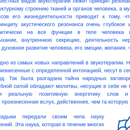
вестных видов звукотерапии лежит принцип резона
руктурному строению тканей и органов человека, а м
сов его жизнедеятельности приводит к тому, ч
инципу акустического резонанса очень глубокое 
актически на все функции в теле человека (
ыхание, внутреннюю секрецию, деятельность не
а духовное развитие человека, его эмоции, желания, 
дно из самых новых направлений в звукотерапии. 
изнесенные с определенной интонацией, несут в се
д. Так была разгадана тайна народных заговор
бной силой обладают молитвы, несущие в себе не 
и реальную позитивную энергетику слов и з
 произнесенная вслух, действеннее, чем та которую 
ладыки передали своим чела науку
ений. Эта наука, которая в течение многих