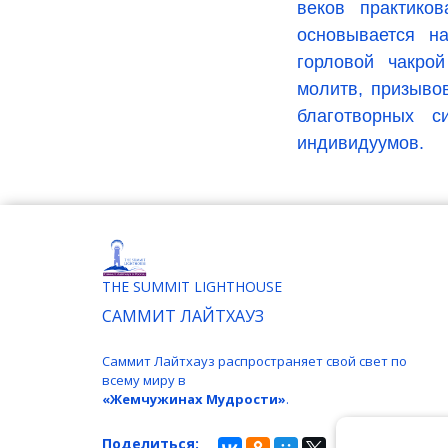
веков практик
основывается н
горловой чакрой
молитв, призыво
благотворных 
индивидуумов.
THE SUMMIT LIGHTHOUSE
САММИТ ЛАЙТХАУЗ
Саммит Лайтхауз распространяет свой свет по
всему миру в
«Жемчужинах Мудрости»
.
Поделиться: