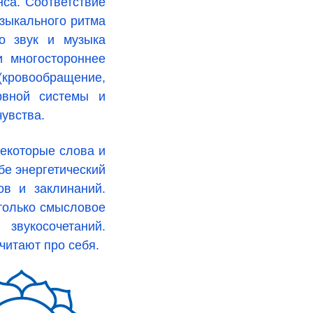
нса. Соответствие
узыкального ритма
то звук и музыка
и многостороннее
кровообращение,
рвной системы и
чувства.
Некоторые слова и
бе энергетический
ов и заклинаний.
только смысловое
вукосочетаний.
читают про себя.