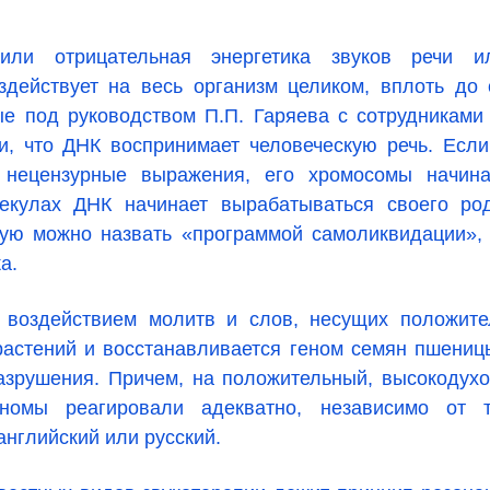
или отрицательная энергетика звуков речи и
здействует на весь организм целиком, вплоть до с
ые под руководством П.П. Гаряева с сотрудниками
ли, что ДНК воспринимает человеческую речь. Если
т нецензурные выражения, его хромосомы начин
лекулах ДНК начинает вырабатываться своего ро
рую можно назвать «программой самоликвидации», 
ка.
 воздействием молитв и слов, несущих положите
 растений и восстанавливается геном семян пшениц
азрушения. Причем, на положительный, высокодух
еномы реагировали адекватно, независимо от т
английский или русский.