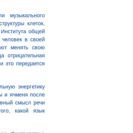
ли музыкального
труктуры клеток.
 Института общей
 человек в своей
ают менять свою
да отрицательная
и это передается
льную энергетику
ы и ячменя после
овный смысл речи
ого, какой язык