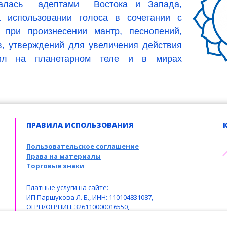
овалась адептами Востока и Запада,
а использовании голоса в сочетании с
 при произнесении мантр, песнопений,
в, утверждений для увеличения действия
сил на планетарном теле и в мирах
ПРАВИЛА ИСПОЛЬЗОВАНИЯ
Пользовательское соглашение
Права на материалы
Торговые знаки
Платные услуги на сайте:
ИП Паршукова Л. Б., ИНН: 110104831087,
ОГРН/ОГРНИП: 326110000016550,
телефон: +7 963 489-19-05,
e-mail: larbar777@rambler.ru