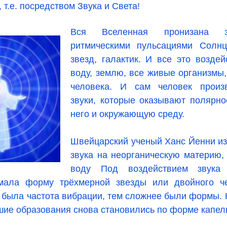
 т.е. посредством Звука и Света!
Вся Вселенная пронизана зв
ритмическими пульсациями Солнц
звезд, галактик. И все это воздей
воду, землю, все живые организмы,
человека. И сам человек произ
звуки, которые оказывают полярно
него и окружающую среду.
Швейцарский ученый Ханс Йенни из
звука на неорганическую материю,
воду Под воздействием звука 
имала форму трёхмерной звезды или двойного че
 была частота вибрации, тем сложнее были формы. Н
шие образования снова становились по форме капел