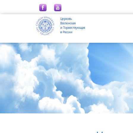
Церковь
Вселенская
и Торжествующая
в России