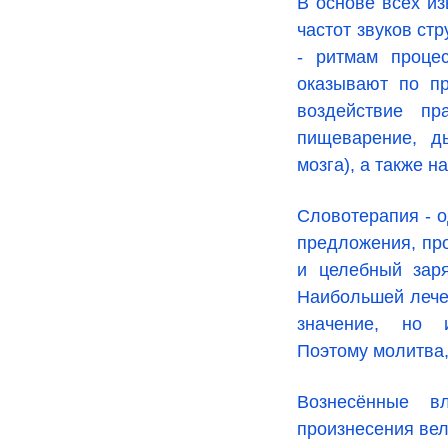
В основе всех из
частот звуков ст
- ритмам процес
оказывают по пр
воздействие пр
пищеварение, д
мозга), а также н
Словотерапия - о
предложения, про
и целебный заря
Наибольшей лече
значение, но 
Поэтому молитва,
Вознесённые в
произнесения вел