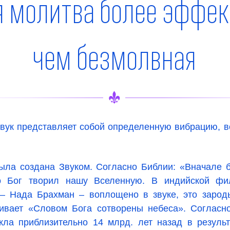
я молитва более эффек
чем безмолвная
Звук представляет собой определенную вибрацию, 
ыла создана Звуком. Согласно Библии: «Вначале 
о Бог творил нашу Вселенную. В индийской ф
– Нада Брахман – воплощено в звуке, это зарод
ивает «Словом Бога сотворены небеса». Согласн
кла приблизительно 14 млрд. лет назад в результ