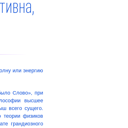
тивна,
волну или энергию
было Слово», при
илософии высшее
ыш всего сущего.
о теории физиков
ате грандиозного