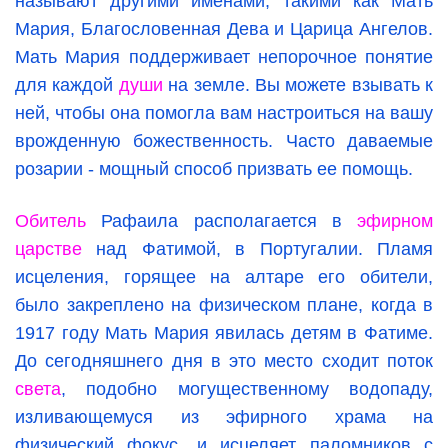
называют другими именами, такими как Мать
Мария, Благословенная Дева и Царица Ангелов.
Мать Мария поддерживает непорочное понятие
для каждой
души
на земле. Вы можете взывать к
ней, чтобы она помогла вам настроиться на вашу
врожденную божественность. Часто даваемые
розарии - мощный способ призвать ее помощь.
Обитель
Рафаила располагается в
эфирном
царстве
над Фатимой, в Португалии. Пламя
исцеления, горящее на алтаре его обители,
было закреплено на физическом плане, когда в
1917 году Мать Мария явилась детям в Фатиме.
До сегодняшнего дня в это место сходит поток
света
, подобно могущественному водопаду,
изливающемуся из эфирного храма на
физический фокус, и исцеляет паломников с