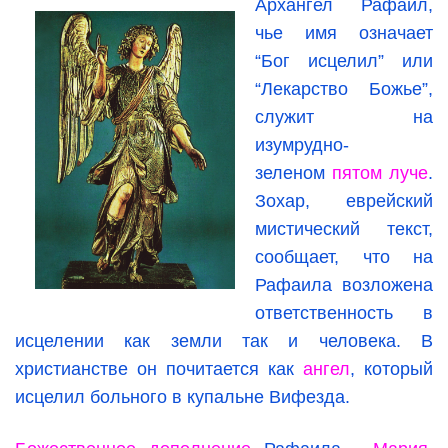
Архангел Рафаил,
чье имя означает
“Бог исцелил” или
“Лекарство Божье”,
служит на
изумрудно-
зеленом
пятом луче
.
Зохар, еврейский
мистический текст,
сообщает, что на
Рафаила возложена
ответственность в
исцелении как земли так и человека. В
христианстве он почитается как
ангел
, который
исцелил больного в купальне Вифезда.