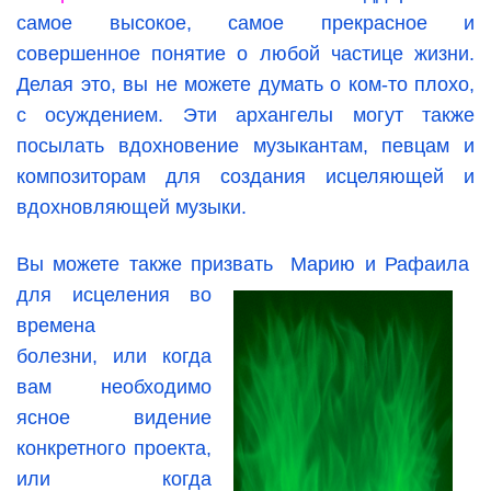
самое высокое, самое прекрасное и
совершенное понятие о любой частице жизни.
Делая это, вы не можете думать о ком-то плохо,
с осуждением. Эти архангелы могут также
посылать вдохновение музыкантам, певцам и
композиторам для создания исцеляющей и
вдохновляющей музыки.
Вы можете также призвать Марию и Рафаила
для исцеления в
о
времена
болезни, или когда
вам необходимо
ясное видение
конкретного проекта,
или когда