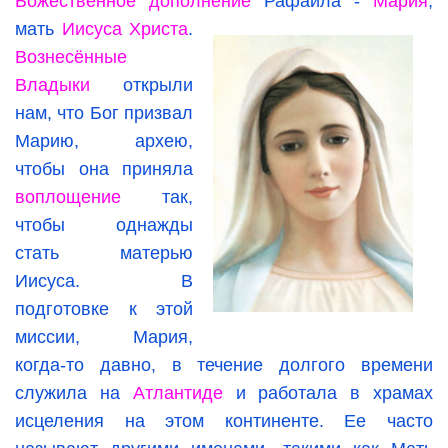
Божественное дополнение
Рафаила -
Мария
,
мать
Иисуса
Христа
.
Вознесённые
Владыки
открыли
нам, что Бог призвал
Марию, архею,
чтобы она приняла
воплощение
так,
чтобы однажды
стать матерью
Иисуса. В
подготовке к этой
миссии, Мария,
когда-то давно, в течение долгого времени
служила на
Атлантиде
и работала в храмах
исцеления на этом континенте. Ее часто