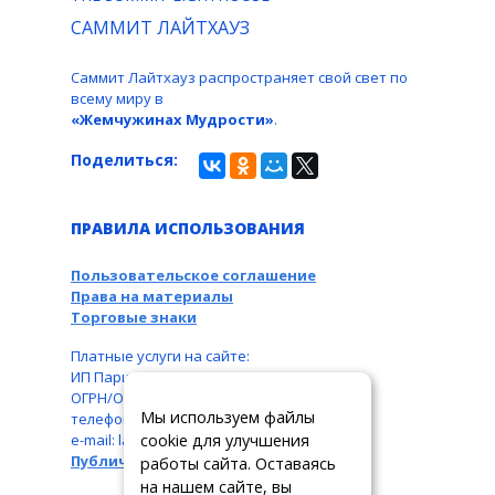
САММИТ ЛАЙТХАУЗ
Саммит Лайтхауз распространяет свой свет по
всему миру в
«Жемчужинах Мудрости»
.
Поделиться:
ПРАВИЛА ИСПОЛЬЗОВАНИЯ
Пользовательское соглашение
Права на материалы
Торговые знаки
Платные услуги на сайте:
ИП Паршукова Л. Б., ИНН: 110104831087,
ОГРН/ОГРНИП: 326110000016550,
Мы используем файлы
телефон: +7 963 489-19-05,
cookie для улучшения
e-mail: larbar777@rambler.ru
Публичная оферта
работы сайта. Оставаясь
на нашем сайте, вы