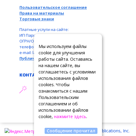
Пользовательское соглашение
Права на материалы
Торговые знаки
Платные услуги на сайте:
ИП Паршукова Л. Б., ИНН: 110104831087,
ОГРН/ОГРНИП: 326110000016550,
Мы используем файлы
телефон: +7 963 489-19-05,
cookie для улучшения
e-mail: larbar777@rambler.ru
Публичная оферта
работы сайта. Оставаясь
на нашем сайте, вы
соглашаетесь с условиями
КОНТАКТЫ
использования файлов
cookies. Чтобы
АДРЕС ТЕХПОДДЕРЖКИ
ознакомиться с нашим
support@tslrussia.org
Пользовательским
соглашением и об
использовании файлов
cookie,
нажмите здесь
.
Copyright © 2026 Summit Publications, Inc.
Сообщение прочитал