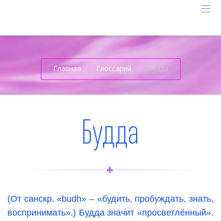
Главная
Глоссарий
Будда
Будда
(От санскр. «
budh
» – «будить, пробуждать, знать,
воспринимать».) Будда значит «просветлённый».