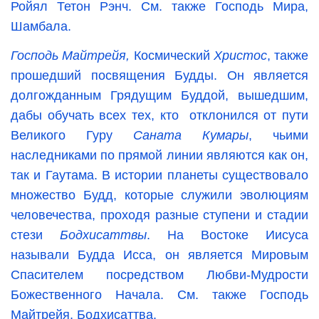
Ройял Тетон Рэнч. См. также Господь Мира,
Шамбала.
Господь Майтрейя,
Космический
Христос
, также
прошедший посвящения Будды. Он является
долгожданным Грядущим Буддой, вышедшим,
дабы обучать всех тех, кто отклонился от пути
Великого Гуру
Саната Кумары
, чьими
наследниками по прямой линии являются как он,
так и Гаутама. В истории планеты существовало
множество Будд, которые служили эволюциям
человечества, проходя разные ступени и стадии
стези
Бодхисаттвы
. На Востоке Иисуса
называли Будда Исса, он является Мировым
Спасителем посредством Любви-Мудрости
Божественного Начала. См. также Господь
Майтрейя, Бодхисаттва.