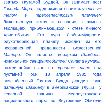
зваться Гаутамой Буддой. Он занимает пост
Господа Мира
, поддерживая своим
каузальным
телом
и
трёхлепестковым пламенем
божественную искру и сознание в земных
эволюциях, приближающихся к стезе личного
Христобытия. Его аура Любви-Мудрости,
одухотворяющая планету, исходит из его
несравненной преданности Божественной
Матери
. Он является иерархом
Шамбалы
,
изначальной
священнообители Саната
Кумары
,
находящейся ныне на
эфирном плане
над
пустыней Гоби. 18 апреля 1981 года
возлюбленный Гаутама Будда учредил свою
Западную Шамбалу
в американской глуши у
северной границы Йеллоустонского
национального парка во Внутренней Обители