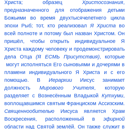
Христа; образец
Христосознания
,
предназначенного для отображения детьми
Божьими во время двухтысячелетнего цикла
эпохи Рыб; тот, кто реализовал
Я Христа
во
всей полноте и потому был назван Христом. Он
пришёл, чтобы открыть индивидуальное Я
Христа каждому человеку и продемонстрировать
дела Отца
(Я ЕСМЬ Присутствия)
, которые
могут исполняться Его сыновьями и дочерями в
пламени индивидуального Я Христа и с его
помощью. В
Иерархии
Иисус занимает
должность
Мирового Учителя
, которую
разделяет с Вознесённым Владыкой
Кутхуми
,
воплощавшимся святым Франциском Ассизским.
Священнообителью
Иисуса является Храм
Воскресения, расположенный в
эфирной
области над Святой землёй. Он также служит в