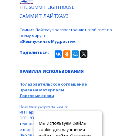
THE SUMMIT LIGHTHOUSE
САММИТ ЛАЙТХАУЗ
Саммит Лайтхауз распространяет свой свет по
всему миру в
«Жемчужинах Мудрости»
.
Поделиться:
ПРАВИЛА ИСПОЛЬЗОВАНИЯ
Пользовательское соглашение
Права на материалы
Торговые знаки
Платные услуги на сайте:
ИП Паршукова Л. Б., ИНН: 110104831087,
ОГРН/ОГРНИП: 326110000016550,
Мы используем файлы
телефон: +7 963 489-19-05,
cookie для улучшения
e-mail: larbar777@rambler.ru
Публичная оферта
работы сайта. Оставаясь