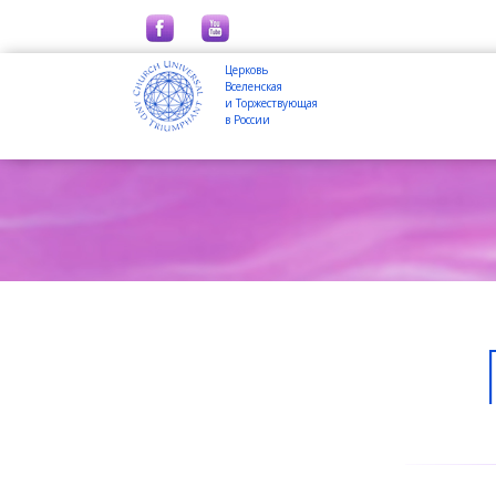
Церковь
Вселенская
и Торжествующая
в России