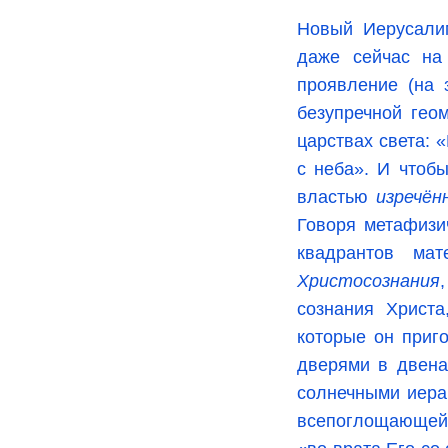
Новый Иерусали
даже сейчас н
проявление (на 
безупречной гео
царствах света: 
с неба». И чтоб
властью
изречён
Говоря метафизи
квадрантов мат
Христосознания
сознания Христа
которые он приг
дверями в двена
солнечными иерар
всепоглощающей 