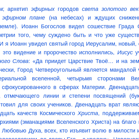
м; архетип
эфирных
городов
света золотого век
а
эфирном плане
(на небесах) и ждущих снижен
земле). Иоанн Богослов видел сошествие Града 
метрии того, чему суждено быть и что уже сущест
«И я Иоанн увидел святый город Иерусалим, новый,
ы это видение и пророчество исполнились,
Иисус
у
ного Слова
: «Да приидет Царствие Твоё… и на зем
чески, Город Четвероугольный является мандалой 
ериальной вселенной, четырьмя сторонами В
, сфокусированного в сферах Материи. Двенадцать
, отмечающего линии и степени посвящений (бук
отовил для своих учеников. Двенадцать врат явля
дцать качеств Космического
Христа
, поддерживае
хиями (эманациями Вселенского Христа) на благо 
Любовью Духа, всех, кто изъявит волю в милости и