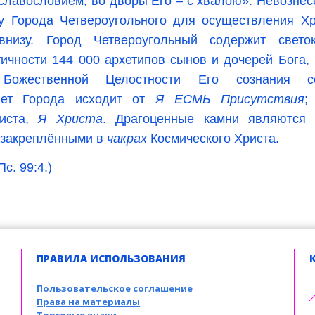
 славословием, во дворы Его – с хвалою». Невозне
у Города Четвероугольного для осуществления Хр
внизу. Город Четвероугольный содержит свето
тичности 144 000 архетипов сынов и дочерей Бога,
 Божественной Целостности Его сознания с
вет Города исходит от
Я ЕСМЬ Присутствия
;
риста,
Я Христа
. Драгоценные камни являются
, закреплёнными в
чакрах
Космического Христа.
Пс. 99:4.)
ПРАВИЛА ИСПОЛЬЗОВАНИЯ
Пользовательское соглашение
Права на материалы
Торговые знаки