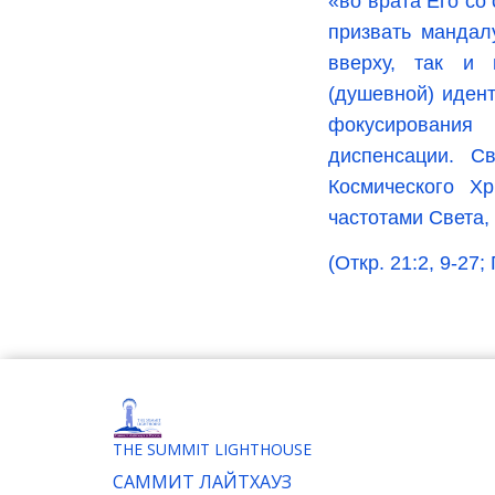
«во врата Его со
призвать мандал
вверху, так и 
(душевной) иден
фокусирования
диспенсации. С
Космического Х
частотами Света
(Откр. 21:2, 9-27; 
THE SUMMIT LIGHTHOUSE
САММИТ ЛАЙТХАУЗ