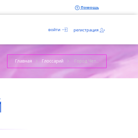
Помощь
войти
регистрация
Главная
Глоссарий
Город Чет...
й