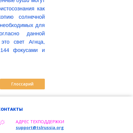
сённые
души
могут
истосознания как
копию солнечной
 необходимых для
огласно данной
 это свет Агнца,
 144 фокусами и
Глоссарий
КОНТАКТЫ
АДРЕС ТЕХПОДДЕРЖКИ
support@tslrussia.org