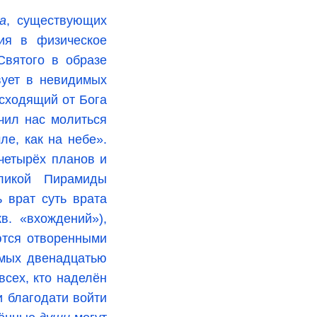
а
, существующих
ия в физическое
Святого в образе
вует в невидимых
 сходящий от Бога
чил нас молиться
ле, как на небе».
четырёх планов и
еликой Пирамиды
 врат суть врата
в. «вхождений»),
ются отворенными
мых двенадцатью
всех, кто наделён
 благодати войти