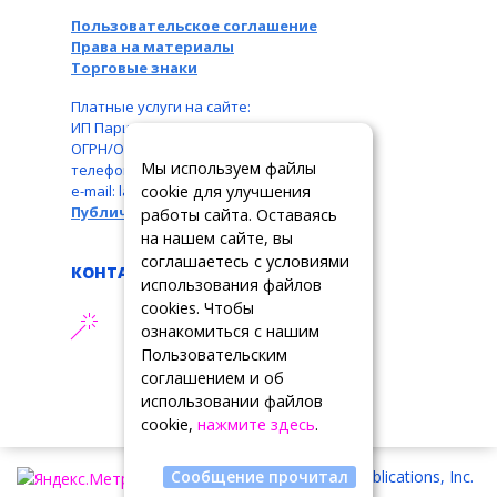
Пользовательское соглашение
Права на материалы
Торговые знаки
Платные услуги на сайте:
ИП Паршукова Л. Б., ИНН: 110104831087,
ОГРН/ОГРНИП: 326110000016550,
Мы используем файлы
телефон: +7 963 489-19-05,
cookie для улучшения
e-mail: larbar777@rambler.ru
Публичная оферта
работы сайта. Оставаясь
на нашем сайте, вы
соглашаетесь с условиями
КОНТАКТЫ
использования файлов
cookies. Чтобы
АДРЕС ТЕХПОДДЕРЖКИ
ознакомиться с нашим
support@tslrussia.org
Пользовательским
соглашением и об
использовании файлов
cookie,
нажмите здесь
.
Copyright © 2026 Summit Publications, Inc.
Сообщение прочитал