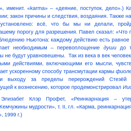
», именит. «
karma
» – «деяние, поступок, дело».) К
вии; закон причины и следствия, воздаяния. Также н
 установлено: всё, что бы мы ни делали, прой
ашему порогу для разрешения. Павел сказал: «Что п
аблюдению Ньютона: каждому действию есть равное 
лает необходимым – перевоплощение
души
до т
ы не будут уравновешены. Так из века в век челове
ными действиями, включающими его мысли, чувств
ает ускоренному способу трансмутации кармы
фиол
 выходу за пределы перерождений Стезёй и
дущей к вознесению, которое продемонстрировал
Ии
 Элизабет Клэр Профет, «Реинкарнация – ут
Жемчужины мудрости», т.
II
, гл. «Карма, реинкарнаци
, 1999 г.)