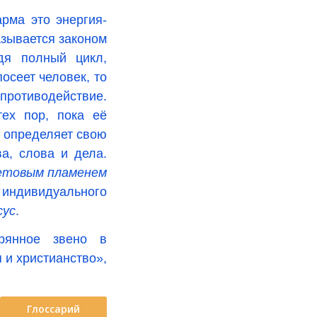
арма это энергия-
азывается законом
дя полный цикл,
осеет человек, то
противодействие.
ех пор, пока её
к определяет свою
а, слова и дела.
етовым пламенем
ндивидуального
сус
.
ерянное звено в
я и христианство»,
Глоссарий