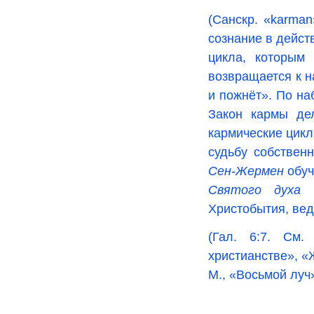
(Санскр. «
karman
сознание в дейст
цикла, которым
возвращается к н
и пожнёт». По н
Закон кармы де
кармические цикл
судьбу собствен
Сен-Жермен
обуч
Святого духа
и
Христобытия, ве
(Гал. 6:7. См.
христианстве», «
М., «Восьмой луч»