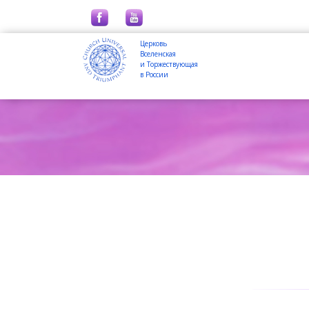
Церковь
Вселенская
и Торжествующая
в России