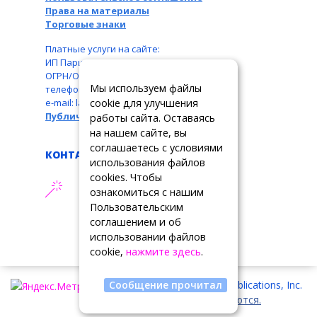
Права на материалы
Торговые знаки
Платные услуги на сайте:
ИП Паршукова Л. Б., ИНН: 110104831087,
ОГРН/ОГРНИП: 326110000016550,
Мы используем файлы
телефон: +7 963 489-19-05,
cookie для улучшения
e-mail: larbar777@rambler.ru
Публичная оферта
работы сайта. Оставаясь
на нашем сайте, вы
соглашаетесь с условиями
КОНТАКТЫ
использования файлов
cookies. Чтобы
АДРЕС ТЕХПОДДЕРЖКИ
ознакомиться с нашим
support@tslrussia.org
Пользовательским
соглашением и об
использовании файлов
cookie,
нажмите здесь
.
Copyright © 2026 Summit Publications, Inc.
Сообщение прочитал
Все права сохраняются.