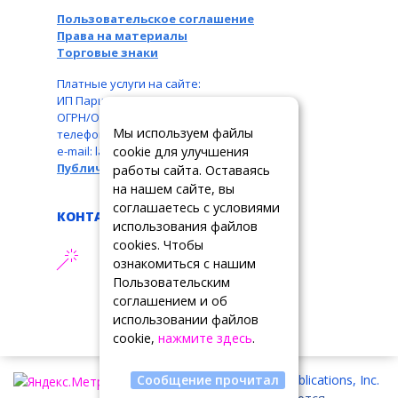
Пользовательское соглашение
Права на материалы
Торговые знаки
Платные услуги на сайте:
ИП Паршукова Л. Б., ИНН: 110104831087,
ОГРН/ОГРНИП: 326110000016550,
Мы используем файлы
телефон: +7 963 489-19-05,
cookie для улучшения
e-mail: larbar777@rambler.ru
Публичная оферта
работы сайта. Оставаясь
на нашем сайте, вы
соглашаетесь с условиями
КОНТАКТЫ
использования файлов
cookies. Чтобы
АДРЕС ТЕХПОДДЕРЖКИ
ознакомиться с нашим
support@tslrussia.org
Пользовательским
соглашением и об
использовании файлов
cookie,
нажмите здесь
.
Copyright © 2026 Summit Publications, Inc.
Сообщение прочитал