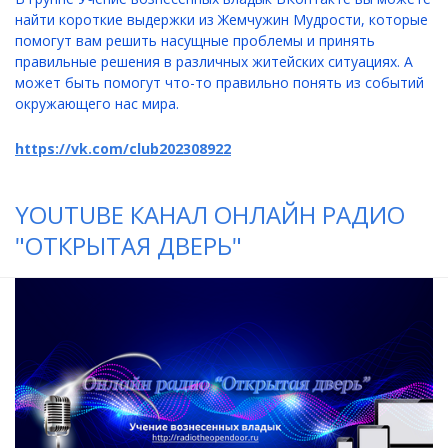
найти короткие выдержки из Жемчужин Мудрости, которые
помогут вам решить насущные проблемы и принять
правильные решения в различных житейских ситуациях. А
может быть помогут что-то правильно понять из событий
окружающего нас мира.
https://vk.com/club202308922
YOUTUBE КАНАЛ ОНЛАЙН РАДИО
"ОТКРЫТАЯ ДВЕРЬ"